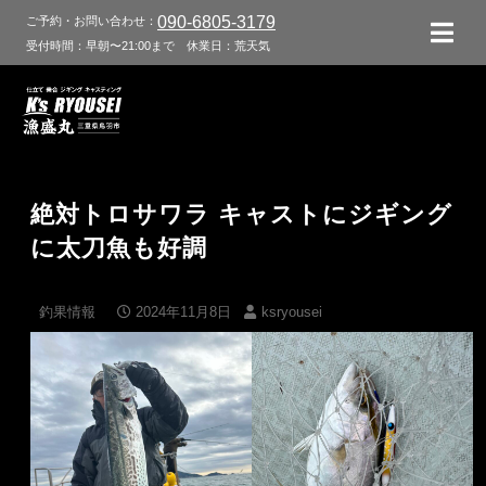
090-6805-3179
ご予約・お問い合わせ：
受付時間：早朝〜21:00まで
休業日：荒天気
絶対トロサワラ キャストにジギング
に太刀魚も好調
釣果情報
2024年11月8日
ksryousei