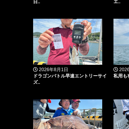
日..
エ..
2026年8月1日
202
ドラゴンバトル早速エントリーサイ
私用も
ズ..