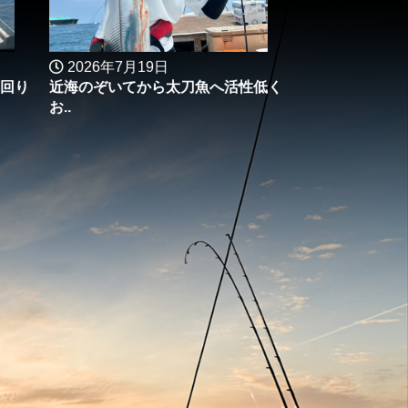
2026年7月19日
回り
近海のぞいてから太刀魚へ活性低く
お..