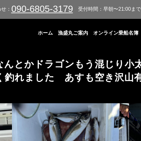
090-6805-3179
わせ：
受付時間：早朝〜21:00まで
ホーム
漁盛丸ご案内
オンライン乗船名簿
なんとかドラゴンもう混じり小太
く釣れました あすも空き沢山