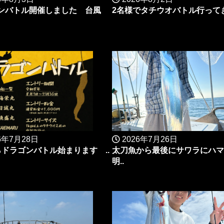
ンバトル開催しました 台風
2名様でタチウオバトル行ってき
6年7月28日
2026年7月26日
らドラゴンバトル始まります ..
太刀魚から最後にサワラにハ
明..