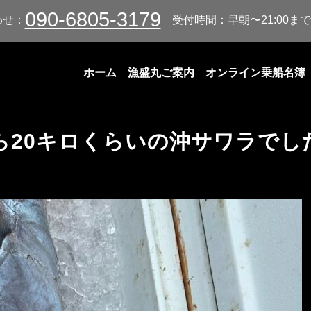
090-6805-3179
わせ：
受付時間：早朝〜21:00まで
ホーム
漁盛丸ご案内
オンライン乗船名簿
ら20キロくらいの沖サワラでし