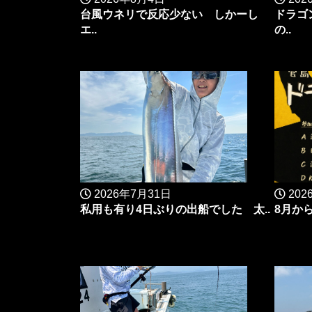
台風ウネリで反応少ない しかーし
ドラゴ
エ..
の..
2026年7月31日
202
私用も有り4日ぶりの出船でした 太..
8月か