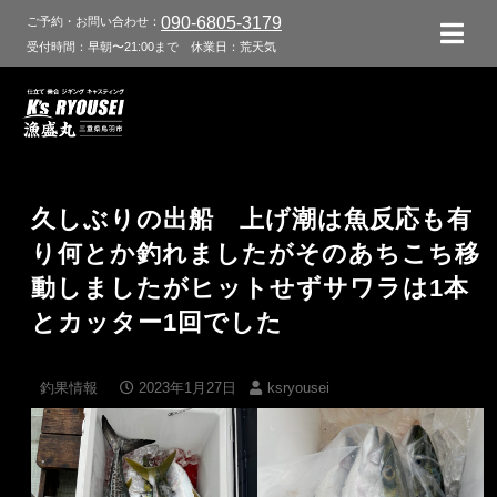
090-6805-3179
ご予約・お問い合わせ：
受付時間：早朝〜21:00まで
休業日：荒天気
久しぶりの出船 上げ潮は魚反応も有
り何とか釣れましたがそのあちこち移
動しましたがヒットせずサワラは1本
とカッター1回でした
釣果情報
2023年1月27日
ksryousei