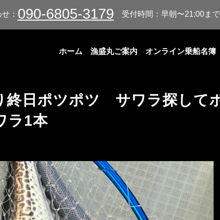
090-6805-3179
わせ：
受付時間：早朝〜21:00まで
ホーム
漁盛丸ご案内
オンライン乗船名簿
り終日ポツポツ サワラ探して
ワラ1本