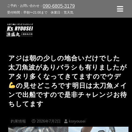
090-6805-3179
ご予約・お問い合わせ：
受付時間：早朝〜21:00まで
休業日：荒天気
アジは朝の少しの地合いだけでした
太刀魚波がありバラシも有りましたが
アタリ多くなってきてますのでウデ
の見せどころです明日は太刀魚メイ
ンで出船ですので是非チャレンジお待
ちしてます
釣果情報
2026年7月2日
ksryousei