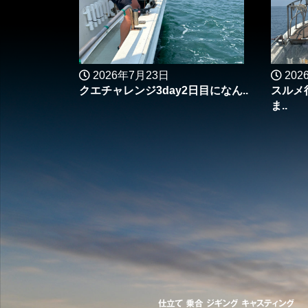
2026年7月23日
202
クエチャレンジ3day2日目になん..
スルメ
ま..