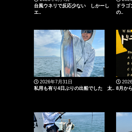
台風ウネリで反応少ない しかーし
ドラゴ
エ..
の..
2026年7月31日
202
私用も有り4日ぶりの出船でした 太..
8月か