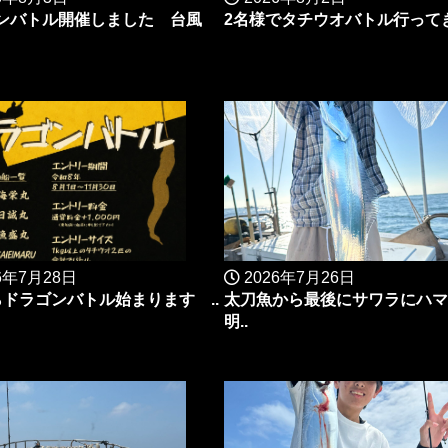
ンバトル開催しました 台風
2名様でタチウオバトル行ってき
6年7月28日
2026年7月26日
らドラゴンバトル始まります ..
太刀魚から最後にサワラにハ
明..