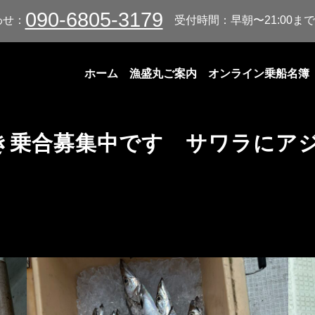
090-6805-3179
わせ：
受付時間：早朝〜21:00まで
ホーム
漁盛丸ご案内
オンライン乗船名簿
き乗合募集中です サワラにア