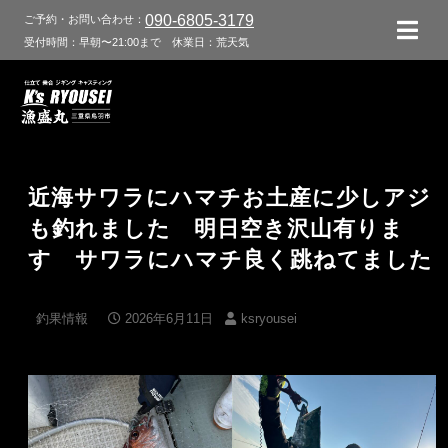
090-6805-3179
ご予約・お問い合わせ：
受付時間：早朝〜21:00まで
休業日：荒天気
近海サワラにハマチお土産に少しアジ
も釣れました 明日空き沢山有りま
す サワラにハマチ良く跳ねてました
釣果情報
2026年6月11日
ksryousei