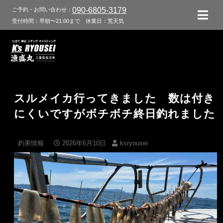
090-6805-3179
ご予約・お問い合わせ：
受付時間：早朝〜21:00まで
休業日：荒天気
スルメイカ行ってきました 数は付き
にくいですがボチボチ終日釣れました
釣果情報
2026年6月10日
ksryousei