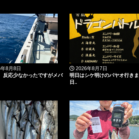
6年8月8日
2026年8月7日
 反応少なかったですがメバ
明日はシケ明けのパヤオ行き
日..