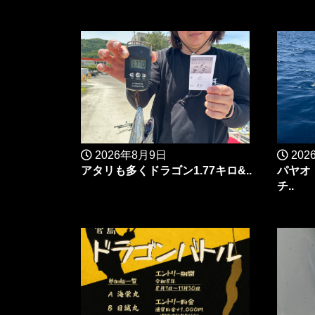
2026年8月9日
202
アタリも多くドラゴン1.77キロ&..
パヤオ
チ..