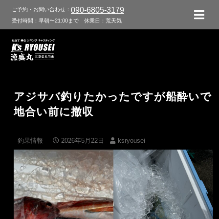
090-6805-3179
ご予約・お問い合わせ：
受付時間：早朝〜21:00まで
休業日：荒天気
アジサバ釣りたかったですが船酔いで
地合い前に撤収
釣果情報
2026年5月22日
ksryousei