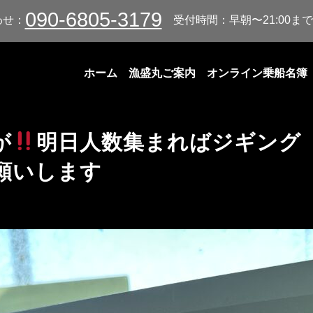
090-6805-3179
わせ：
受付時間：早朝〜21:00まで
ホーム
漁盛丸ご案内
オンライン乗船名簿
が
明日人数集まればジギング
願いします