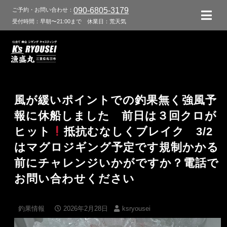
090-6805-3179
ご予約・お問い合わせ：
受付時間：早朝〜21:00まで
休業日：荒天気
風が緩いポイントでの釣果無く強風予
報に休船しました 前日は３回クロが
ヒット
抵抗むなしくブレイク 3/2
はマグロジギング予定です規制かかる
前にチャレンジいかがですか？電話で
お問い合わせください
釣果情報
2026年2月28日
ksryousei