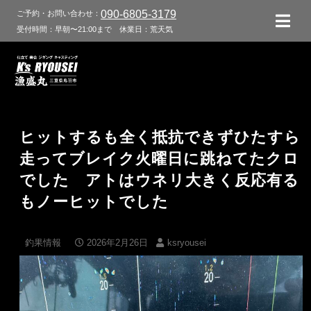
090-6805-3179
ご予約・お問い合わせ：
受付時間：早朝〜21:00まで
休業日：荒天気
ヒットするも全く抵抗できずひたすら
走ってブレイク火曜日に跳ねてたクロ
でした アトはウネリ大きく反応有る
もノーヒットでした
釣果情報
2026年2月26日
ksryousei