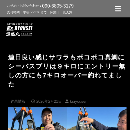
090-6805-3179
ご予約・お問い合わせ：
受付時間：早朝〜21:00まで
休業日：荒天気
連日良い感じサワラもボコボコ真鯛に
シーバスブリは９キロにエントリー無
しの方にも7キロオーバー釣れてまし
た
釣果情報
2026年2月21日
ksryousei