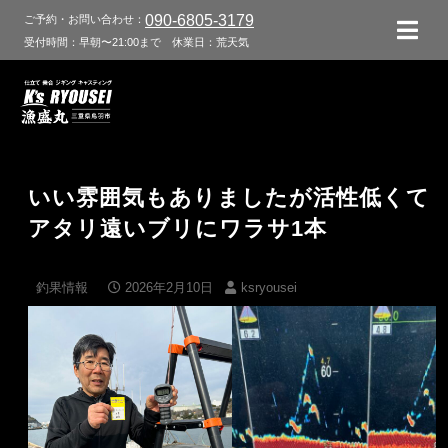
090-6805-3179
ご予約・お問い合わせ：
受付時間：早朝〜21:00まで
休業日：荒天気
いい雰囲気もありましたが活性低くて
アタリ遠いブリにワラサ1本
釣果情報
2026年2月10日
ksryousei