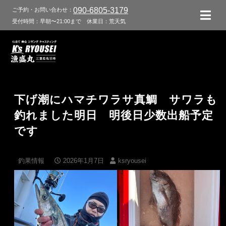
090-6805-3179
ご予約・お問い合わせ：
受付時間：早朝〜21:00まで
休業日：荒天気
下げ潮にハマチワラサ真鯛 サワラも
釣れました明日 明後日少数出船予定
です
釣果情報
2026年1月7日
ksryousei