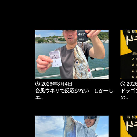
2026年8月4日
202
台風ウネリで反応少ない しかーし
ドラゴ
エ..
の..