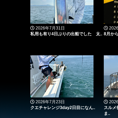
2026年7月31日
202
私用も有り4日ぶりの出船でした 太..
8月か
2026年7月23日
202
クエチャレンジ3day2日目になん..
スルメ
ま..