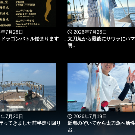
6年7月28日
2026年7月26日
らドラゴンバトル始まります ..
太刀魚から最後にサワラにハ
明..
6年7月20日
2026年7月19日
行ってきました前半走り回り
近海のぞいてから太刀魚へ活性
お..