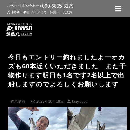
090-6805-3179
ご予約・お問い合わせ：
受付時間：早朝〜21:00まで
休業日：荒天気
今日もエントリー釣れましたよーオカ
ズも60本近くいただきました また干
物作ります明日も1名です2名以上で出
船しますのでよろしくお願いします
釣果情報
2025年10月19日
ksryousei