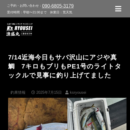
090-6805-3179
ご予約・お問い合わせ：
受付時間：早朝〜21:00まで
休業日：荒天気
7/14近海今日もサバ沢山にアジや真
鯛 7キロもブリもPE1号のライトタ
ックルで見事に釣り上げてました
釣果情報
2025年7月15日
ksryousei