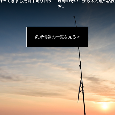
行ってきました前半走り回り
近海のぞいてから太刀魚へ活性
お..
釣果情報の一覧を見る >