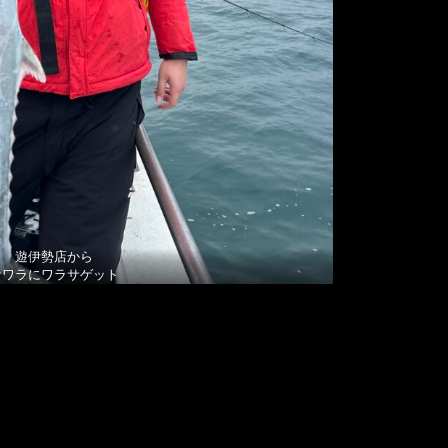
遊伊勢店から
サワラにワラサゲット