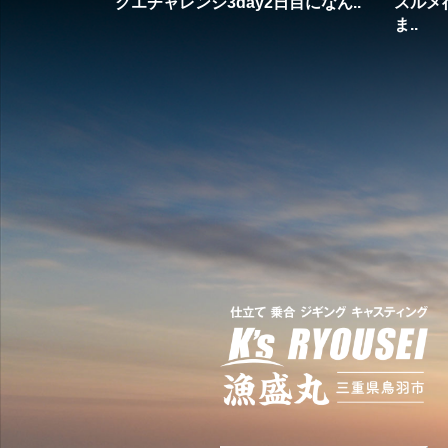
クエチャレンジ3day2日目になん..
スルメ
ま..