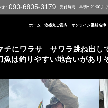
090-6805-3179
わせ：
受付時間：早朝〜21:00まで
ホーム
漁盛丸ご案内
オンライン乗船名簿
マチにワラサ サワラ跳ね出し
刀魚は釣りやすい地合いがあり