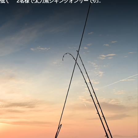
低く
2名様で太刀魚ジギングオンリーでの..