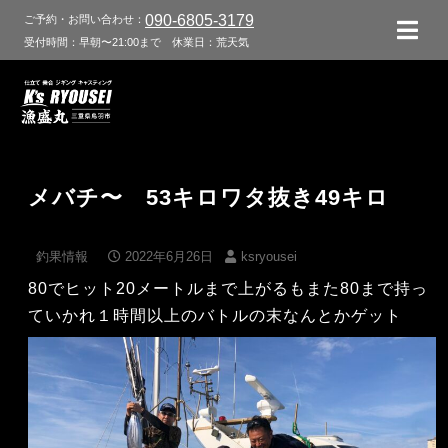
090-6805-3179
ご予約・お問い合わせ：
受付時間：早朝〜21:00まで
休業日：荒天気
メバチ〜 53キロワタ抜き49キロ
釣果情報
2022年6月26日
ksryousei
80でヒット20メートルまで上がるもまた80まで持っ
ていかれ１時間以上のバトルの末なんとかゲット